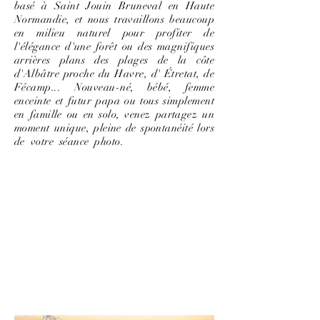
basé à Saint Jouin Bruneval en Haute
Normandie, et nous travaillons beaucoup
en milieu naturel pour profiter de
l'élégance d'une forêt ou des magnifiques
arrières plans des plages de la côte
d'Albâtre proche du Havre, d' Étretat, de
Fécamp... Nouveau-né, bébé, femme
enceinte et futur papa ou tous simplement
en famille ou en solo, venez partagez un
moment unique, pleine de spontanéité lors
de votre séance photo.
photographe grossesse
Normandie, photographe famille Normandie,
photographe bébé Normandie, photographe nouveau-
né Normandie, Photographe femme enceinte Le
Havre, photographe grossesse le Havre, photographe
famille le Havre, photographe bébé le Havre,
photographe nouveau-né le Havre, photographe
grossesse Etretat, photographe famille Etretat,
photographe bébé Etretat, photographe nouveau-né
Etretat, photographe grossesse Normandie,
photographe famille seine maritime, photographe
bébé seine maritime, photographe nouveau-né seine
maritime